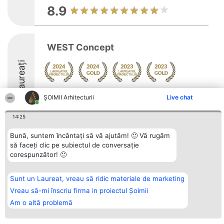
8.9
WEST Concept
Laureați
Arată mai multe >>
ȘOIMII Arhitecturii
Live chat
14:25
Bună, suntem încântați să vă ajutăm! 🙂 Vă rugăm
să faceți clic pe subiectul de conversație
Organizator Ranking
Plebiscyt
Contact
corespunzător! 🙂
BRIGHT SOLUTIONS BR SRL
Câștigătorii
Contact
Aleea Timisul De Sus 2 Bl. A30
Lista Tuturor
Sc. A Et. 4 Ap. 13 Cod 061952
Laureaților
București
Reguli
Sunt un Laureat, vreau să ridic materiale de marketing
CUI 36737675
Statut
Vreau să-mi înscriu firma in proiectul Șoimii
tel: +40 770 990 492
Politica de
confidențialitate
Am o altă problemă